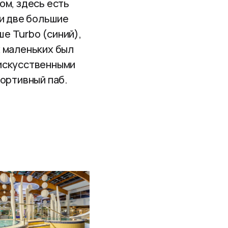
ом, здесь есть
 и две большие
ше Turbo (синий),
х маленьких был
 искусственными
портивный паб.