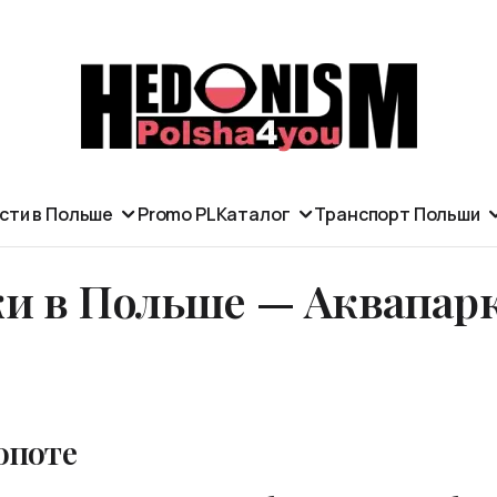
сти в Польше
Promo PL
Каталог
Транспорт Польши
и в Польше — Аквапарк
опоте