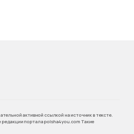
ательной активной ссылкой на источник в тексте.
 редакции портала polsha4you.com Такие