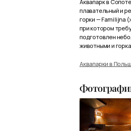
Аквапарк в Сопоте
плавательный и ре
горки — Familijna 
при котором требу
подготовлен небо
животными и горка
Аквапарки в Поль
Фотографии