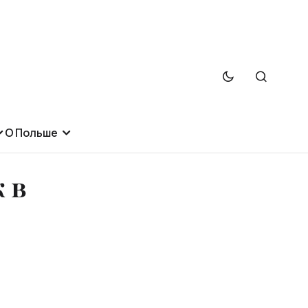
О Польше
 в