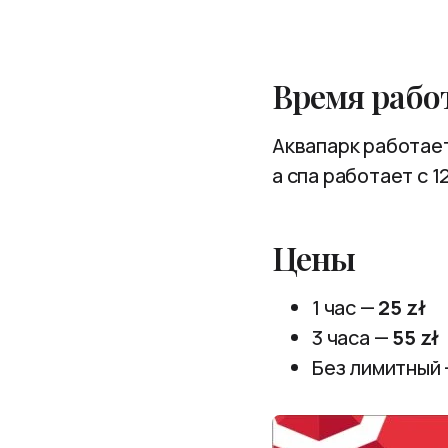
Время рабо
Аквапарк работает
а спа работает с 1
Цены
1 час —
25 zł
3 часа —
55 zł
Без лимитный