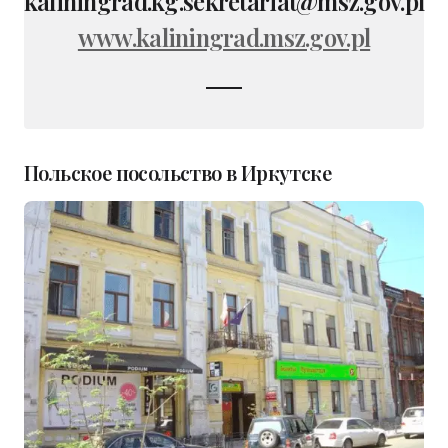
kaliningrad.kg.sekretariat@msz.gov.pl
www.kaliningrad.msz.gov.pl
Польское посольство в Иркутске