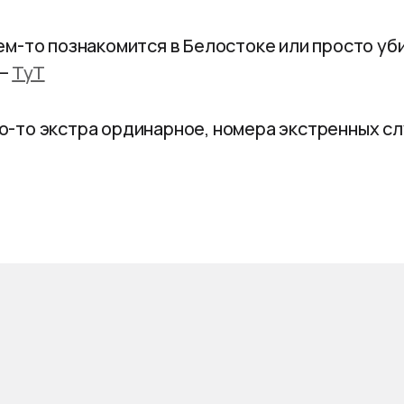
кем-то познакомится в Белостоке
или просто уб
 —
ТуТ
о-то экстра ординарное, номера экстренных сл