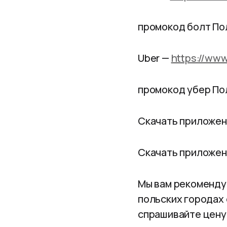
промокод болт П
Uber —
https://ww
промокод убер П
Скачать приложен
Скачать приложен
Мы вам рекомендуе
польских городах 
спрашивайте цену 