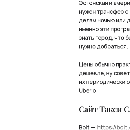
Эстонская и амери
нужен трансфер с 
делам ночью или д
именно эти прогр
знать город, что 
нужно добраться.
Цены обычно практ
дешевле, ну совет
их периодически об
Uber о
Сайт Такси С
Bolt —
https://bolt