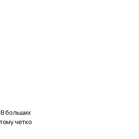
 В больших
отому четко