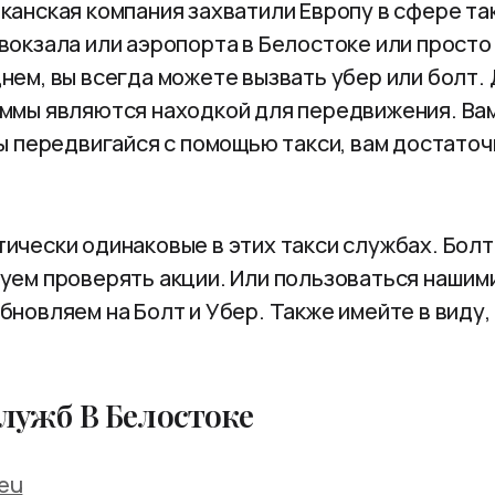
канская компания захватили Европу в сфере так
вокзала или аэропорта в Белостоке или просто
нем, вы всегда можете вызвать убер или болт.
аммы являются находкой для передвижения. Ва
бы передвигайся с помощью такси, вам достаточ
ически одинаковые в этих такси службах. Бол
уем проверять акции. Или пользоваться нашим
новляем на Болт и Убер. Также имейте в виду, ч
лужб В Белостоке
.eu