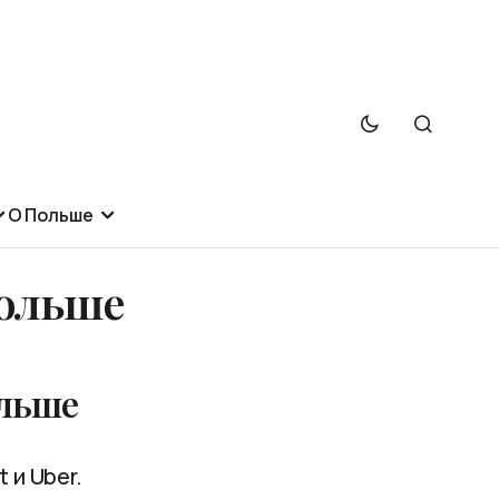
О Польше
Польше
ольше
 и Uber.