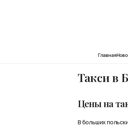
Главная
Ново
Такси в Б
Цены на так
В больших польских