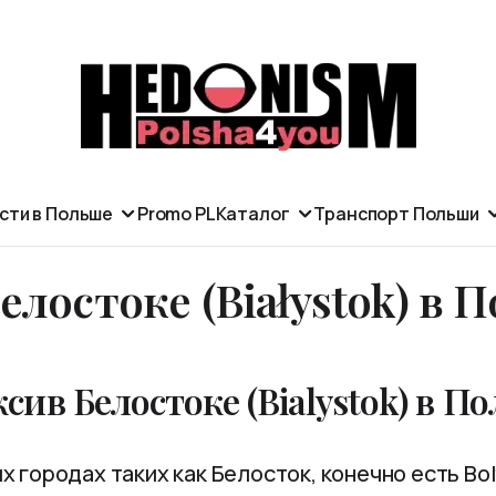
сти в Польше
Promo PL
Каталог
Транспорт Польши
елостоке (Białystok) в 
сив Белостоке (Bialystok) в П
 городах таких как Белосток, конечно есть Bolt