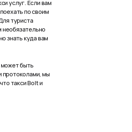
си услуг. Если вам
 поехать по своим
 Для туриста
м необязательно
но знать куда вам
т может быть
и протоколами, мы
то такси Bolt и