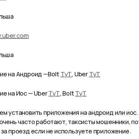
ольша
w.uber.com
ольша
ие на Андроид —
Bolt
ТуТ
, Uber
ТуТ
ие на Иос —
Uber
ТуТ
,
Bolt
ТуТ
м установить приложения на андроид или иос.
очень часто работают, таксисты мошенники, п
за проезд если не используете приложение.