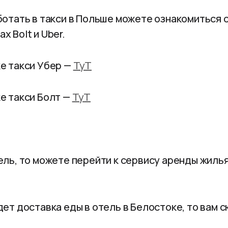
ботать в такси в Польше можете ознакомиться 
х Bolt и Uber.
е такси Убер —
ТуТ
е такси Болт —
ТуТ
ель, то можете перейти к сервису аренды жилья
дет доставка еды в отель в Белостоке, то вам с