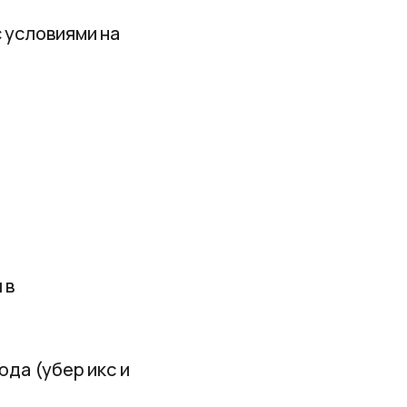
с условиями на
 в
юда (убер икс и