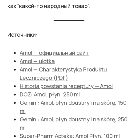
как “какой-то народный товар”.
Источники:
Amol — официальный сайт
Amol — ulotka
Amol — Charakterystyka Produktu
Leczniczego (PDF)
Historia powstania receptury — Amol
DOZ: Amol, płyn, 250 ml
Gemini: Amol, płyn doustny i na skórę, 150
ml
Gemini: Amol, płyn doustny i na skórę, 250
ml
Super-Pharm Apteka: Amol Płyn, 100 ml