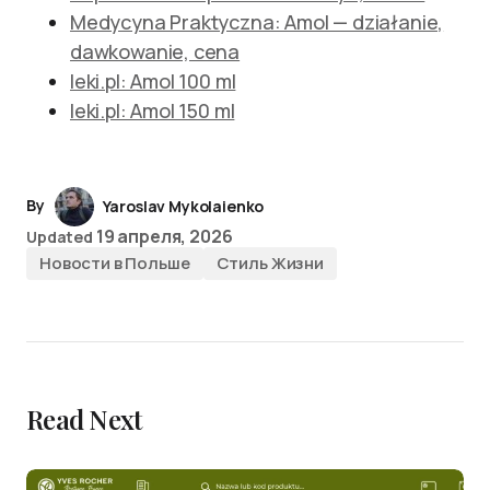
Medycyna Praktyczna: Amol — działanie,
dawkowanie, cena
leki.pl: Amol 100 ml
leki.pl: Amol 150 ml
By
Yaroslav Mykolaienko
19 апреля, 2026
Updated
Новости в Польше
Стиль Жизни
Read Next