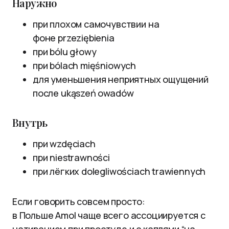
Наружно
при плохом самочувствии на
фоне przeziębienia
при bólu głowy
при bólach mięśniowych
для уменьшения неприятных ощущений
после ukąszeń owadów
Внутрь
при wzdęciach
при niestrawności
при лёгких dolegliwościach trawiennych
Если говорить совсем просто:
в Польше Amol чаще всего ассоциируется с