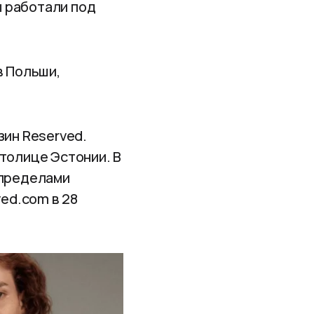
ы работали под
в Польши,
зин Reserved.
столице Эстонии. В
 пределами
ed.com в 28