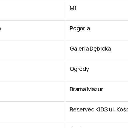
M1
a
Pogoria
Galeria Dębicka
Ogrody
Brama Mazur
Reserved KIDS ul. Kośc