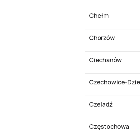
Chełm
Chorzów
Ciechanów
Czechowice-Dzie
Czeladź
Częstochowa