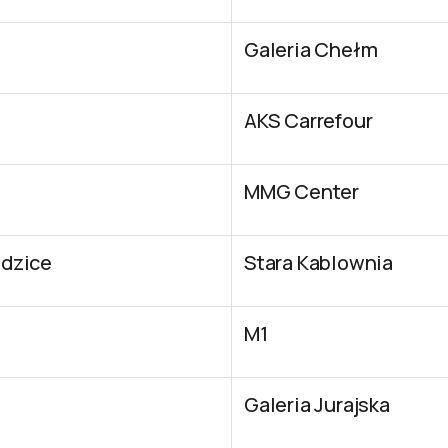
Galeria Chełm
AKS Carrefour
MMG Center
dzice
Stara Kablownia
M1
Galeria Jurajska