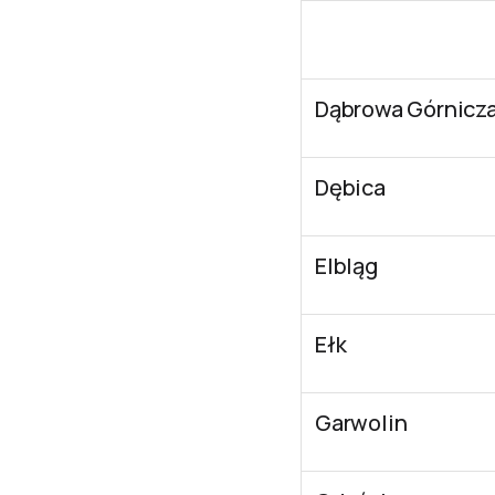
Dąbrowa Górnicz
Dębica
Elbląg
Ełk
Garwolin