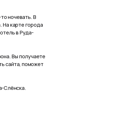
то ночевать. В
. На карте города
 отель в Руда-
зона. Вы получаете
ь сайта, поможет
а-Слёнска.