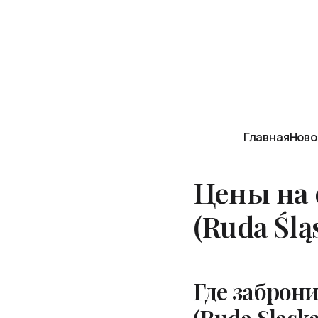
Главная
Ново
Цены на 
(Ruda Ślą
Где заброни
(Ruda Slask