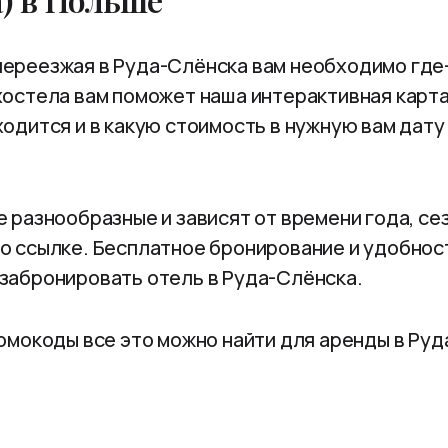
ереезжая в Руда-Слёнска вам необходимо где-
хостела вам поможет наша интерактивная карта
ходится и в какую стоимость в нужную вам дату
е разнообразные и зависят от времени года, се
о ссылке.
Бесплатное бронирование и удобност
 забронировать отель в Руда-Слёнска.
ромокоды все это можно найти для аренды в Руд