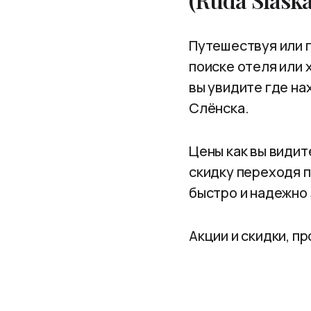
Путешествуя или п
поиске отеля или 
вы увидите где на
Слёнска.
Цены как вы видит
скидку переходя п
быстро и надежно
Акции и скидки, п