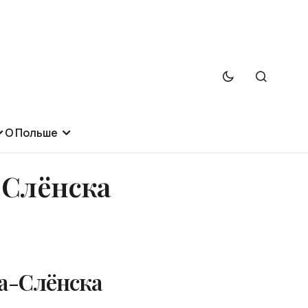
О Польше
-Слёнска
да-Слёнска