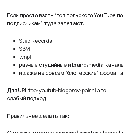
Если просто взять “топ польского YouTube по
подписчикам”, туда залетают:
Step Records
SBM
tvnpl
разные студийные и brand/media-каналы
и даже не совсем “блогерские” форматы
Для URL top-youtub-blogerov-polshi это
слабый подход.
Правильнее делать так:
Считать именно personal creator channels