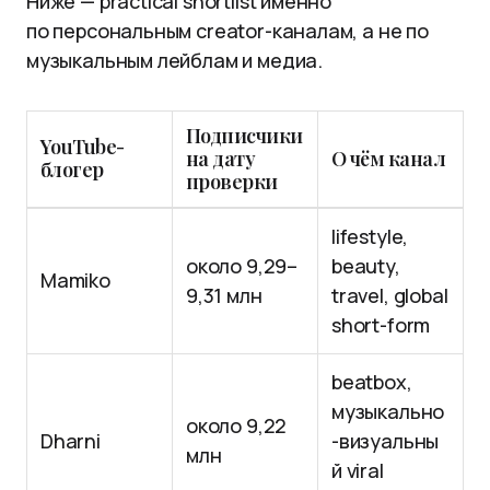
Ниже — practical shortlist именно
по персональным creator-каналам, а не по
музыкальным лейблам и медиа.
Подписчики
YouTube-
на дату
О чём канал
блогер
проверки
lifestyle,
около 9,29–
beauty,
Mamiko
9,31 млн
travel, global
short-form
beatbox,
музыкально
около 9,22
Dharni
-визуальны
млн
й viral