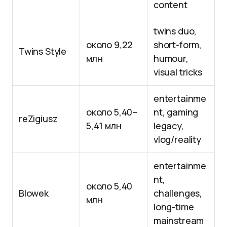
content
twins duo,
около 9,22
short-form,
Twins Style
млн
humour,
visual tricks
entertainme
около 5,40–
nt, gaming
reZigiusz
5,41 млн
legacy,
vlog/reality
entertainme
nt,
около 5,40
Blowek
challenges,
млн
long-time
mainstream