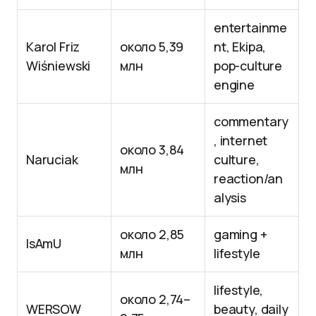
entertainme
Karol Friz
около 5,39
nt, Ekipa,
Wiśniewski
млн
pop-culture
engine
commentary
, internet
около 3,84
Naruciak
culture,
млн
reaction/an
alysis
около 2,85
gaming +
IsAmU
млн
lifestyle
lifestyle,
около 2,74–
WERSOW
beauty, daily