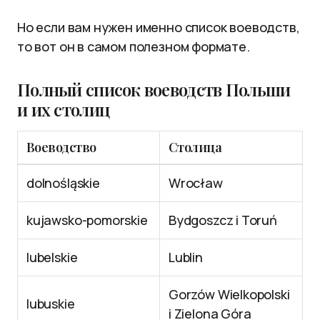
Но если вам нужен именно список воеводств,
то вот он в самом полезном формате.
Полный список воеводств Польши
и их столиц
Воеводство
Столица
dolnośląskie
Wrocław
kujawsko-pomorskie
Bydgoszcz i Toruń
lubelskie
Lublin
Gorzów Wielkopolski
lubuskie
i Zielona Góra