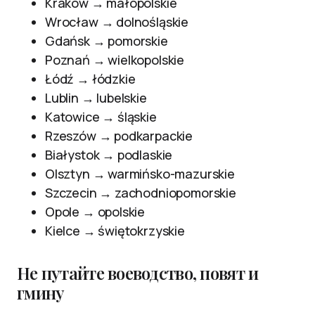
Kraków → małopolskie
Wrocław → dolnośląskie
Gdańsk → pomorskie
Poznań → wielkopolskie
Łódź → łódzkie
Lublin → lubelskie
Katowice → śląskie
Rzeszów → podkarpackie
Białystok → podlaskie
Olsztyn → warmińsko-mazurskie
Szczecin → zachodniopomorskie
Opole → opolskie
Kielce → świętokrzyskie
Не путайте воеводство, повят и
гмину