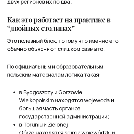
двух регионов их по два.
Как это работает на практике в
“двойных столицах”
Это полезный блок, потому что именно его
обычно объясняют слишком размыто.
По официальным и образовательным
польским материалам логика такая:
в Bydgoszczy и Gorzowie
Wielkopolskim находятся wojewoda и
большая часть органов
государственной администрации;
в Toruniu и Zielonej
Górze находятся sejmik wojewódzki и