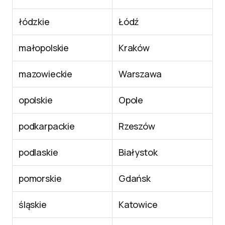
łódzkie
Łódź
małopolskie
Kraków
mazowieckie
Warszawa
opolskie
Opole
podkarpackie
Rzeszów
podlaskie
Białystok
pomorskie
Gdańsk
śląskie
Katowice