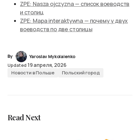
ZPE: Nasza ojczyzna — список воеводств
и столиц
ZPE: Mapa interaktywna — почему у двух
воеводств по две столицы
By
Yaroslav Mykolaienko
19 апреля, 2026
Updated
Новости в Польше
Польский город
Read Next