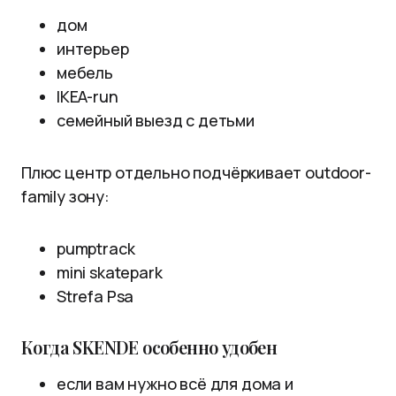
дом
интерьер
мебель
IKEA-run
семейный выезд с детьми
Плюс центр отдельно подчёркивает outdoor-
family зону:
pumptrack
mini skatepark
Strefa Psa
Когда SKENDE особенно удобен
если вам нужно всё для дома и