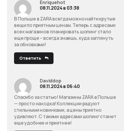
Enriquehot
08.11.2024 в 03:38
В Польше в ZARA всегда можно найти крутые
вещи по приятным ценам. Теперь с адресами
всех магазинов планировать шопинг стало
еще проще – всегда знаешь, куда заглянуть
за обновками!
Ответить
Daviddop
08.11.2024 в 06:40
Спасибо за статью! Магазины ZARA в Польше
— просто находка! Коллекции радуют
стильными новинками, а цены приятно
удивляют. С такими адресами шопинг станет
еще удобнее и приятнее!