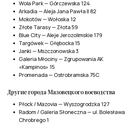
Wola Park — Górczewska 124
Arkadia — Aleja Jana Pawła II 82
Mokotów — Wołoska 12
Złote Tarasy — Złota 59
Blue City — Aleje Jerozolimskie 179
Targówek — Głębocka 15
Janki — Mszczonowska 3
Galeria Młociny — Zgrupowania AK
«Kampinos» 15
Promenada — Ostrobramska 75C
Другие города Мазовецкого воеводства
Płock / Mazovia — Wyszogrodzka 127
Radom / Galeria Słoneczna — ul. Bolesława
Chrobrego 1