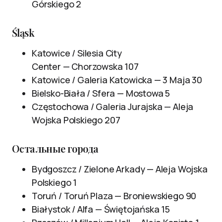
Górskiego 2
Śląsk
Katowice / Silesia City
Center — Chorzowska 107
Katowice / Galeria Katowicka — 3 Maja 30
Bielsko-Biała / Sfera — Mostowa 5
Częstochowa / Galeria Jurajska — Aleja
Wojska Polskiego 207
Остальные города
Bydgoszcz / Zielone Arkady — Aleja Wojska
Polskiego 1
Toruń / Toruń Plaza — Broniewskiego 90
Białystok / Alfa — Świętojańska 15